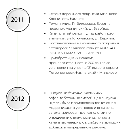
Ремонт дорожного покрытия Мильково-
Ключи-Усть-Камчатск.
Ремонт улиц; Рябиковскся, Беринга,
переулок Авачинский, ул. Завойко.
Капитальный ремонт улиц районного
значения: ул. Ключевская, ул. Беринга.
Восстановление изношенного покрытия
автодороги "Садовое кольцо" км19+460 -
км26+550, км28+530 - км28+760.
Приобретён ДСК Накаяма,
производительностью 200 тон в час,
установлен на участке 131 км авто дороги
Петропавловск-Камчатский - Мильково.
Выпуск щебеночно-мастичных
асфальтобетонных смесей. Для выпуска
ЩМАС была произведена техническая
модернизация установок и внедрены
автоматизированные технологии по
определению влажности сыпучих и
каменных материалов, стабилизирующих
добавок в непрерывном режиме.