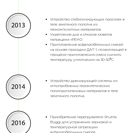
Устройство стабилизирующих прослоек в
теле земляного полотна из
геокомпозитных материалов.
Укрепление дна и откосов кюветов
матрацами «РЕНО.
Приготовление асфальтобетонных смесей
на основе присадки ДАТ-1, позволяющей в
процессе приготовления смеси снизить
температуру уплотнения на 30-50⁰С.
Устройство дренирующей системы из
иглопробивных геосентетических
полипропиленовых материалов в теле
земляного полотна.
Приобретение перегружателя Shuttle
Buggi для устранения зерновой и
температурной сегрегации
асфальтобетонных смесей.