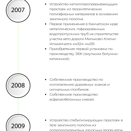
Устройство капилляропрерывающщих
прослоек из геосентетических
полиэфирных материалов в основании
земляного полотна.
Первое применение в Камчатском крае
металлических. гофрированных
водопропускных труб на строительстве
участка авто дороги Мильково-Ключи-
Устькамчатск км324-км331.
Приобретение первой установки по
производству ЭБК (эмульсии битумно-
катионной).
Собственное производство по
изготовлению дорожных знаков и
сигнальных столбиков.
Собственное производство
асфальтобетонных смесей.
Устройство стабилизирующих прослоек в
теле земляного полотна из
полипропиленовых двуосных георешеток.