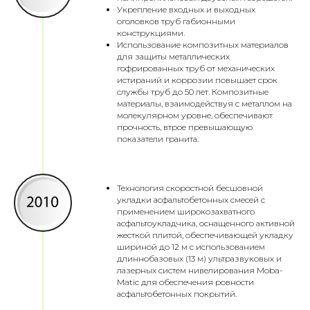
Укрепление входных и выходных
оголовков труб габионными
конструкциями.
Использование композитных материалов
для защиты металлических
гофрированных труб от механических
истираний и коррозии повышает срок
службы труб до 50 лет. Композитные
материалы, взаимодействуя с металлом на
молекулярном уровне, обеспечивают
прочность, втрое превышающую
показатели гранита.
Технология скоростной бесшовной
укладки асфальтобетонных смесей с
применением широкозахватного
асфальтоукладчика, оснащенного активной
жесткой плитой, обеспечивающей укладку
шириной до 12 м с использованием
длиннобазовых (13 м) ультразвуковых и
лазерных систем нивелирования Moba-
Matic для обеспечения ровности
асфальтобетонных покрытий.