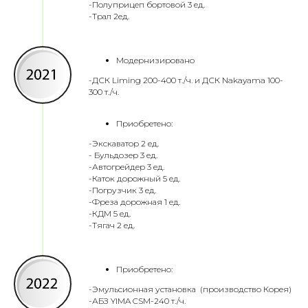
-Полуприцеп бортовой 3 ед.
-Трал 2ед.
Модернизировано
-ДСК Liming 200-400 т./ч. и ДСК Nakayama 100-
300 т./ч.
Приобретено:
-Экскаватор 2 ед.
- Бульдозер 3 ед.
-Автогрейдер 3 ед.
-Каток дорожный 5 ед.
-Погрузчик 3 ед.
-Фреза дорожная 1 ед.
-КДМ 5 ед.
-Тягач 2 ед.
Приобретено:
-Эмульсионная установка (производство Корея)
-АБЗ YIMA CSM-240 т./ч.