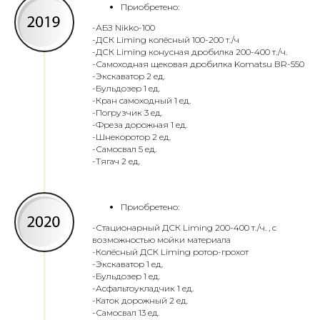
Приобретено:
-АБЗ Nikko-100
-ДСК Liming колёсный 100-200 т./ч
-ДСК Liming конусная дробилка 200-400 т./ч.
-Самоходная щековая дробилка Komatsu BR-550
-Экскаватор 2 ед.
-Бульдозер 1 ед.
-Кран самоходный 1 ед.
-Погрузчик 3 ед.
-Фреза дорожная 1 ед.
-Шнекоротор 2 ед.
-Самосвал 5 ед.
-Тягач 2 ед.
Приобретено:
-Стационарный ДСК Liming 200-400 т./ч. , с
возможностью мойки материала
-Колёсный ДСК Liming ротор-грохот
-Экскаватор 1 ед.
-Бульдозер 1 ед.
-Асфальтоукладчик 1 ед.
-Каток дорожный 2 ед.
-Самосвал 13 ед.