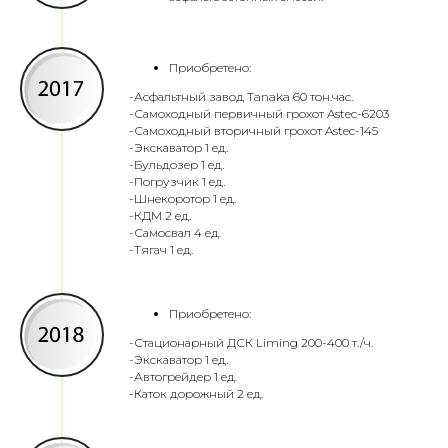
Приобретено:
-Асфальтный завод Tanaka 60 тон.час.
-Самоходный первичный грохот Astec-6203
-Самоходный вторичный грохот Astec-145
-Экскаватор 1 ед.
-Бульдозер 1 ед.
-Погрузчик 1 ед.
-Шнекоротор 1 ед.
-КДМ 2 ед.
-Самосвал 4 ед.
-Тягач 1 ед.
Приобретено:
-Стационарный ДСК Liming 200-400 т./ч.
-Экскаватор 1 ед.
-Автогрейдер 1 ед.
-Каток дорожный 2 ед.